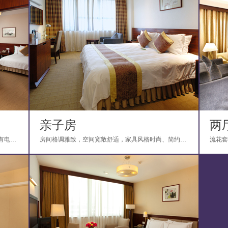
亲子房
两
房间以名家书画为装饰，风格清新淡雅，房内设有电脑设备；豪华套房包括一厅一房和独立设置...
房间格调雅致，空间宽敞舒适，家具风格时尚、简约，配有两间睡房，一间设有两张单人床，主...