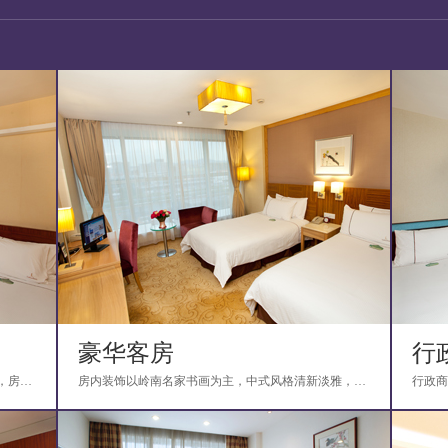
豪华客房
行
装修格调雅致，配有时尚家具及简约风格的灯饰，房内用品一应俱全；卫生间设施按四星级标准...
房内装饰以岭南名家书画为主，中式风格清新淡雅，家具大气时尚，设备设施一应俱全，配有电...