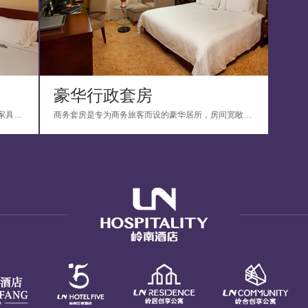
豪华行政套房
房间设有两张双人床，装修格调雅致，配有时尚家具及简约风格的灯饰，房内用品一应俱全；卫...
商务套房是专为商务旅客而设的豪华居所，房间宽敞、舒适，格调高雅，配套设施完善，配有电...