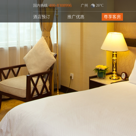
国内热线
400-8308996
广州
26°C
酒店预订
推广优惠
尊享客房