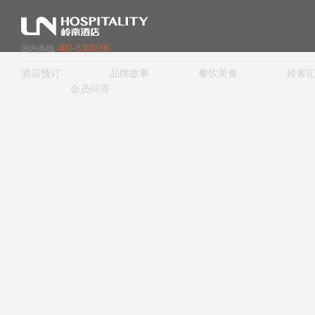
400-8308996
国内热线
酒店预订
品牌故事
餐饮美食
岭客
会员问答