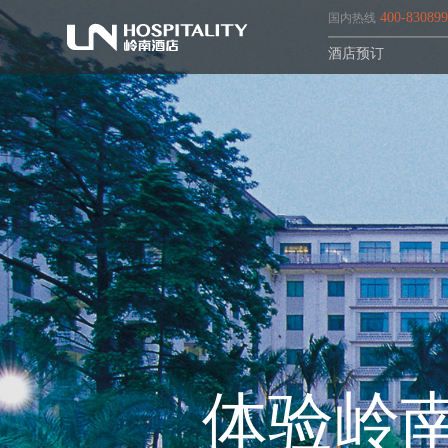
400-83089
国内热线
酒店预订
体验岭
1
2