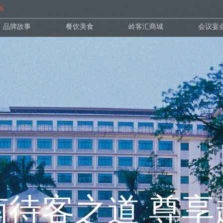
96
品牌故事
餐饮美食
岭客汇商城
会议宴
南待客之道 尊享