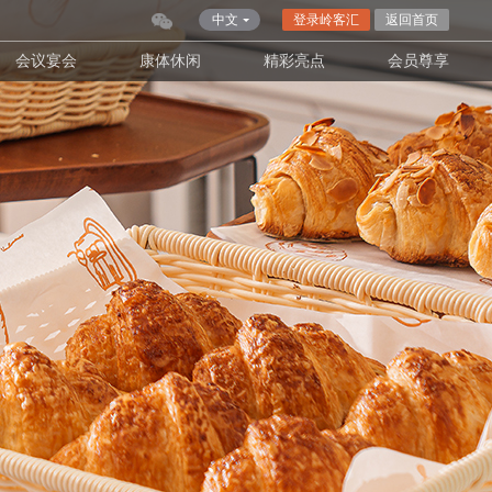
中文
登录岭客汇
返回首页
会议宴会
康体休闲
精彩亮点
会员尊享