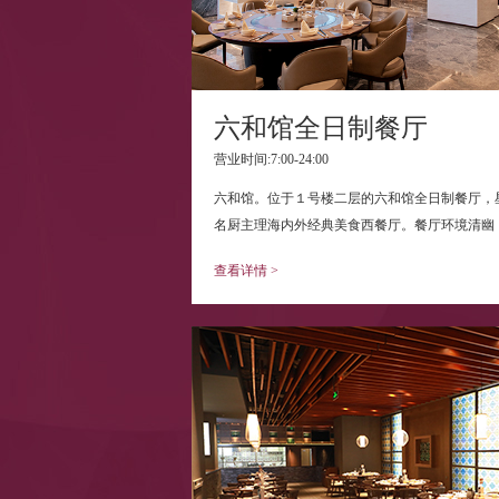
六和馆全日制餐厅
营业时间:7:00-24:00
六和馆。位于１号楼二层的六和馆全日制餐厅，
名厨主理海内外经典美食西餐厅。餐厅环境清幽，.
查看详情 >