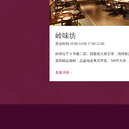
岭味坊
营业时间:10:00-14:00 17:00-21:00
岭馆位于５号楼二层。国宴级大厨主理，演绎新
菜和精品海鲜，品鉴地道粤式早茶。500平方米...
查看详情 >