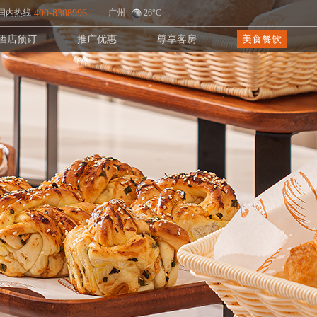
国内热线
400-8308996
广州
26°C
酒店预订
推广优惠
尊享客房
美食餐饮