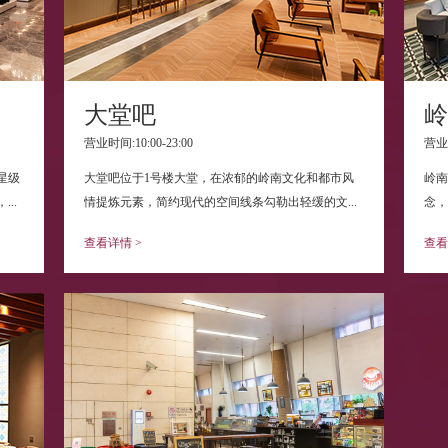
大堂吧
岭
营业时间:10:00-23:00
营业时
星级
大堂吧位于1号楼大堂，在浓郁的岭南文化和都市风
岭南
..
情提炼元素，简约现代的空间线条勾勒出轻缓的文...
念，
查看详情 >
查看