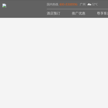
国内热线
400-8308996
广州
32°C
酒店预订
推广优惠
尊享客