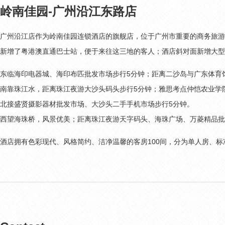
岭南佳园-广州沿江东路店
广州沿江店作为岭南佳园连锁酒店的旗舰店，位于广州市重要的商务旅游
新增了粤港澳直通巴士站，便于来往这三地的客人；酒店斜对面新增大型购物
东临海印电器城、海印布匹批发市场步行5分钟；距离二沙岛与广东体育
南靠珠江水，距离珠江夜游大沙头码头步行5分钟；雅思考点仲恺农业学院
北接盛贤摄影器材批发市场、大沙头二手手机市场步行5分钟。
西望海珠桥，风景优美；距离珠江夜游天字码头、海珠广场、万菱精品批
酒店拥有色彩现代、风格简约、洁净温馨的客房100间，分为单人房、