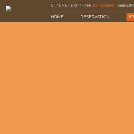
China Mainland Toll-free
Guangzh
400-8308996
HOME
RESERVATION
B