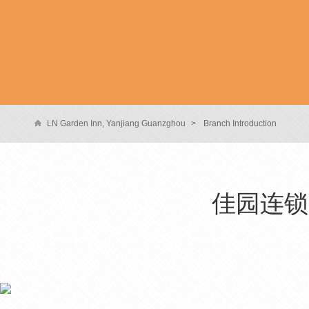
LN Garden Inn, Yanjiang Guanzghou
>
Branch Introduction
佳园连锁