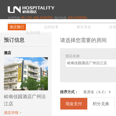
86 (20) 400-8308996
400-8308996
全球热线
国内热线
酒店预订
品牌故事
餐饮美食
岭
会员问答
预订信息
请选择您需要的房间
酒店
酒店名称
岭南佳园酒店广州沿江店
房间数
每房
1
1
协议代码
排序方式：
客房名（A-Z）
岭南佳园酒店广州沿
江店
现金支付
积分兑换
酒店详情 >