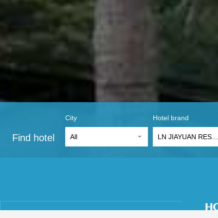
City
Hotel brand
Find hotel
All
LN JIAYUAN RESO